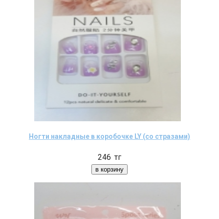
Ногти накладные в коробочке LY (со стразами)
246
тг