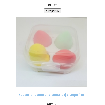
80
тг
Косметические спонжики в футляре 4 шт.
683
тг