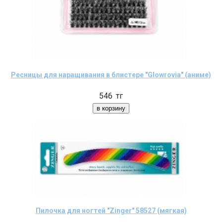
Ресницы для наращивания в блистере "Glowrovia" (аниме)
546
тг
Пилочка для ногтей "Zinger" 58527 (мягкая)