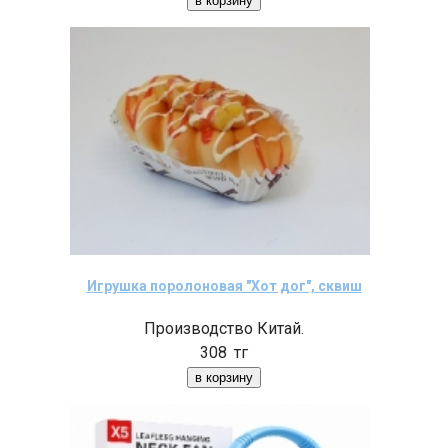
Игрушка поролоновая "Хот дог", сквиш
Производство Китай.
308
тг