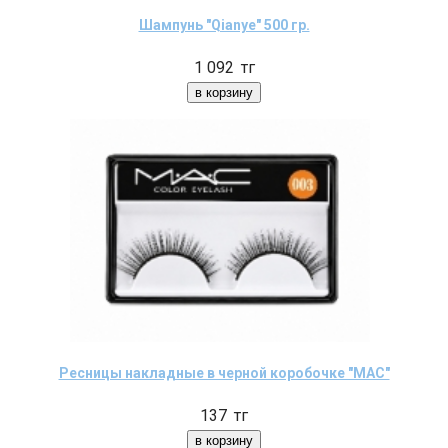
Шампунь "Qianye" 500 гр.
1 092
тг
Ресницы накладные в черной коробочке "MAC"
137
тг