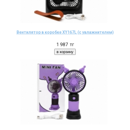
Вентилятор в коробке XY167L (с увлажнителем)
1 987
тг