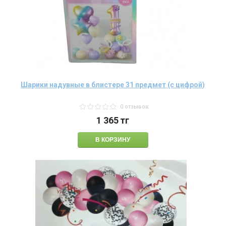
Шарики надувные в блистере 31 предмет (с цифрой)
0 отзывов
1 365
тг