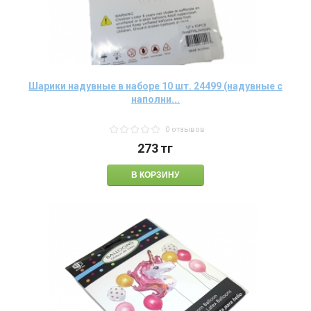
Шарики надувные в наборе 10 шт. 24499 (надувные с
наполни...
0 отзывов
273
тг