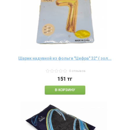
Шарик надувной из фольги "Цифра" 32" ( зол...
0 отзывов
151
тг