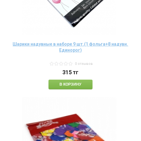
Шарики надувные в наборе 9 шт.(1 фольга+8 надувн.
Единорог)
0 отзывов
315
тг