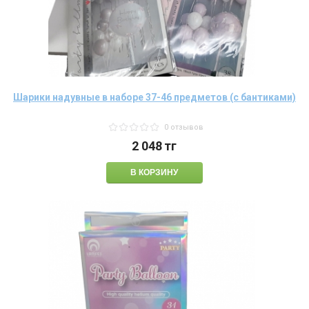
Шарики надувные в наборе 37-46 предметов (с бантиками)
0 отзывов
2 048
тг