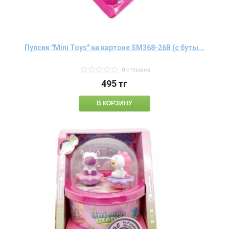
Пупсик "Mini Toys" на картоне SM368-26B (с буты...
0 отзывов
495
тг