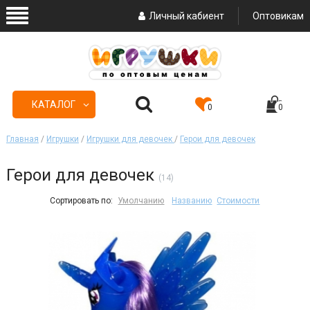
Личный кабиент
Оптовикам
КАТАЛОГ
0
0
Главная
/
Игрушки
/
Игрушки для девочек
/
Герои для девочек
Герои для девочек
(14)
Сортировать по:
Умолчанию
Названию
Стоимости