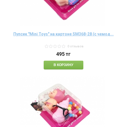
Пупсик "Mini Toys" на картоне SM368-28 (с чемод...
0 отзывов
495
тг