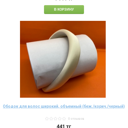
Ободок для волос широкий, объемный (беж./корич./черный)
0 отзывов
441
тг