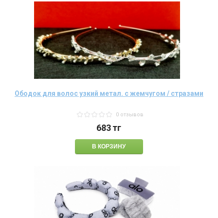
Ободок для волос узкий метал. с жемчугом / стразами
0 отзывов
683
тг