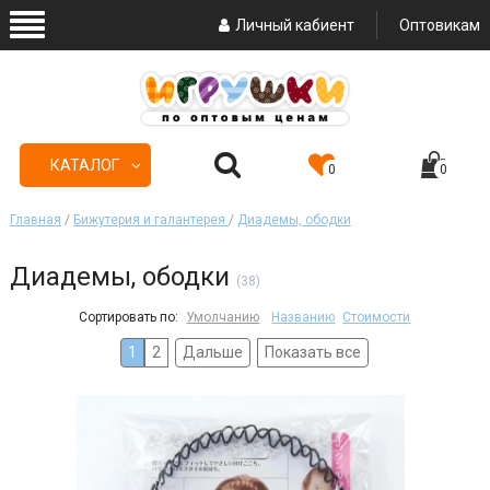
Личный кабиент
Оптовикам
КАТАЛОГ
0
0
Главная
/
Бижутерия и галантерея
/
Диадемы, ободки
Диадемы, ободки
(38)
Сортировать по:
Умолчанию
Названию
Стоимости
1
2
Дальше
Показать все