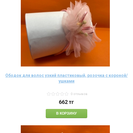
Ободок для волос узкий пластиковый, розочка с короной/
ушками
0 отзывов
662
тг