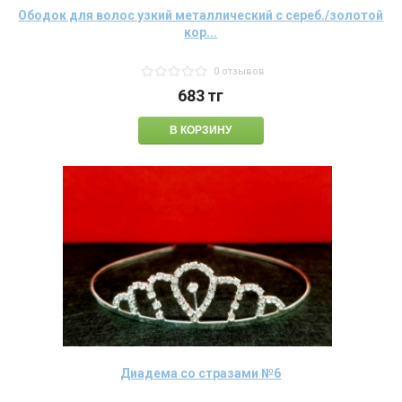
Ободок для волос узкий металлический с сереб./золотой
кор...
0 отзывов
683
тг
Диадема со стразами №6