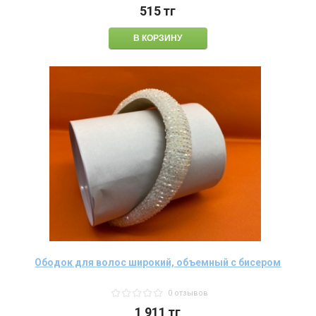
515
тг
Ободок для волос широкий, объемный с бисером
0 отзывов
1 911
тг