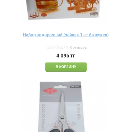
Набор подарочный (чайник 1 л+ 6 кружек)
0 отзывов
4 095
тг