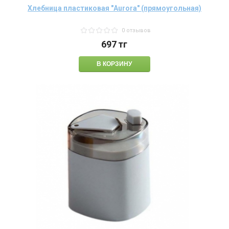
Хлебница пластиковая "Aurora" (прямоугольная)
0 отзывов
697
тг