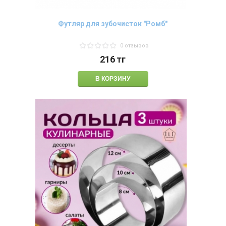
Футляр для зубочисток "Ромб"
0 отзывов
216
тг