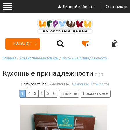
Личный кабиент
Оптовикам
КАТАЛОГ
0
0
Главная
/
Хозяйственные товары
/
Кухонные принадлежности
Кухонные принадлежности
(144)
Сортировать по:
Умолчанию
Названию
Стоимости
1
2
3
4
5
6
Дальше
Показать все