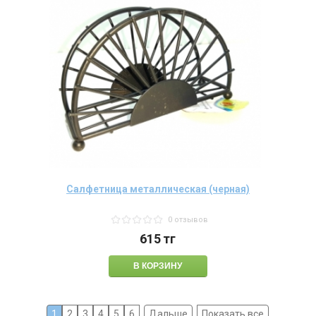
Салфетница металлическая (черная)
0 отзывов
615
тг
1
2
3
4
5
6
Дальше
Показать все