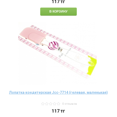
117
тг
Лопатка кондитерская Jcc-7714 (гелевая, маленькая)
0 отзывов
117
тг