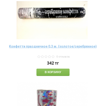
Конфетти праздничное 0,3 м. (золотое/серебрянное)
0 отзывов
342
тг