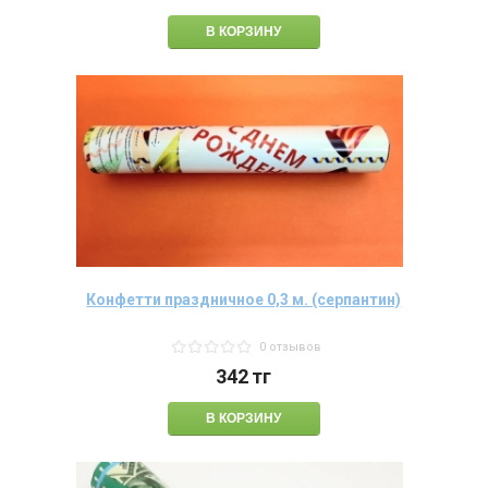
Конфетти праздничное 0,3 м. (серпантин)
0 отзывов
342
тг