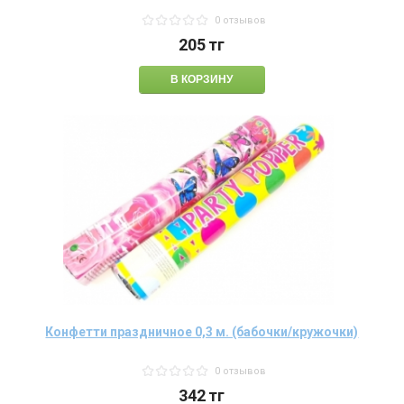
0 отзывов
205
тг
Конфетти праздничное 0,3 м. (бабочки/кружочки)
0 отзывов
342
тг