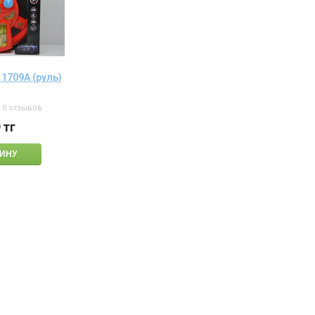
 1709А (руль)
0 отзывов
9
тг