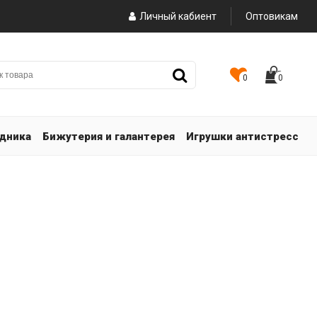
Личный кабиент
Оптовикам
0
0
здника
Бижутерия и галантерея
Игрушки антистресс