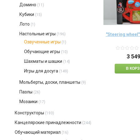
Домино
(11)
Кубики
(15)
Лото
(1)
Настольные игры
(196)
"Steering wheel"
Озвученные игры
(1)
Обучающие игры
(10)
3 54
Шахматы и шашки
(14)
Игры для досуга
(149)
Мольберты, доски, планшеты
(9)
Пазлы
(26)
Мозаики
(17)
Конструкторы
(193)
Канцелярские принадлежности
(244)
Обучающий материал
(16)