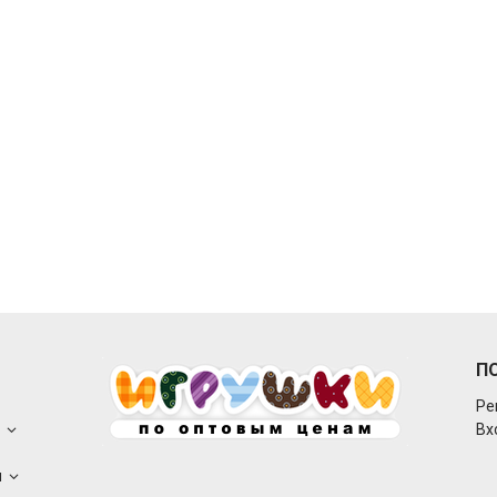
П
Ре
о
Вх
ы