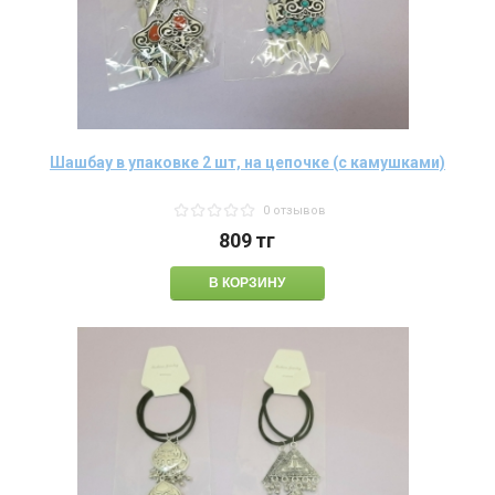
Шашбау в упаковке 2 шт, на цепочке (с камушками)
0 отзывов
809
тг