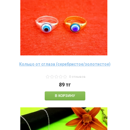
Кольцо от сглаза (серебристое/золотистое)
0 отзывов
89
тг