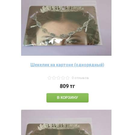
Шекелик на картоне (однорядный)
0 отзывов
809
тг