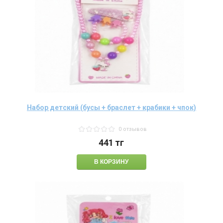
Набор детский (бусы + браслет + крабики + чпок)
0 отзывов
441
тг