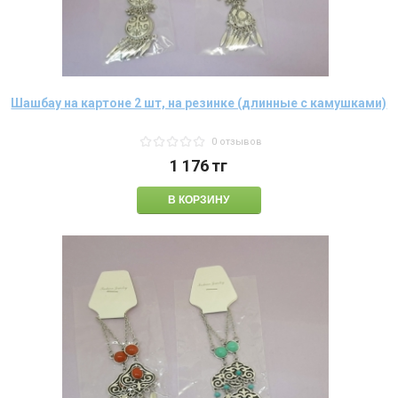
Шашбау на картоне 2 шт, на резинке (длинные с камушками)
0 отзывов
1 176
тг