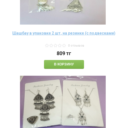
Шашбау в упаковке 2 шт, на резинке (с подвесками)
0 отзывов
809
тг