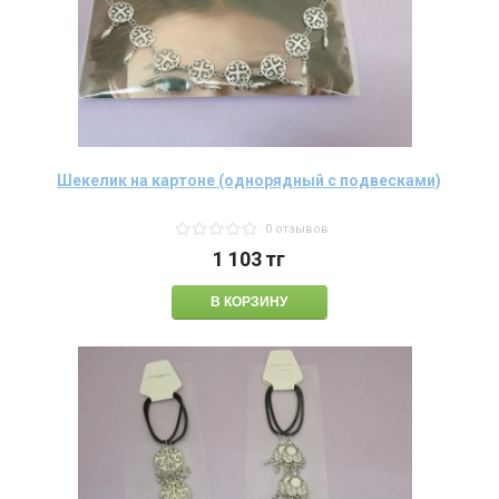
Шекелик на картоне (однорядный с подвесками)
0 отзывов
1 103
тг