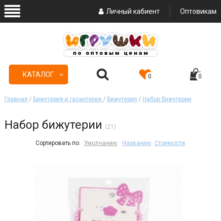
Личный кабиент
Оптовикам
КАТАЛОГ
0
0
Главная
/
Бижутерия и галантерея
/
Бижутерия
/
Набор бижутерии
Набор бижутерии
(21)
Сортировать по:
Умолчанию
Названию
Стоимости