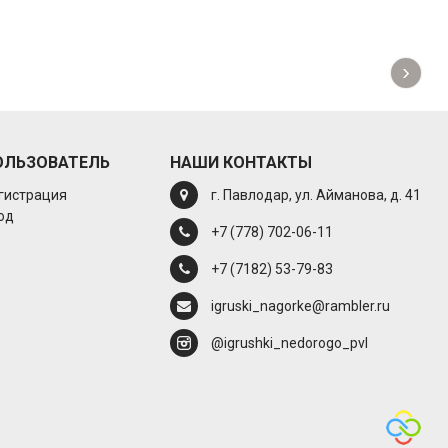
›
ОЛЬЗОВАТЕЛЬ
НАШИ КОНТАКТЫ
гистрация
г. Павлодар, ул. Айманова, д. 41
од
+7 (778) 702-06-11
+7 (7182) 53-79-83
igruski_nagorke@rambler.ru
@igrushki_nedorogo_pvl