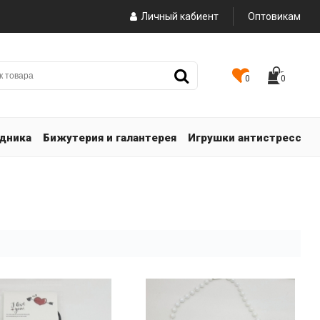
Личный кабиент
Оптовикам
0
0
здника
Бижутерия и галантерея
Игрушки антистресс