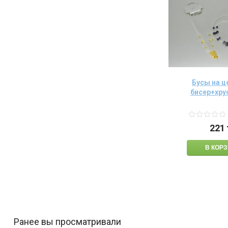
Бусы на ц
бисер+хру
221
Ранее вы просматривали