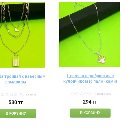
Цепочка серебристая с
а тройная с навесным
кулончиком (с палочками)
замочком
0 отзывов
0 отзывов
294
тг
530
тг