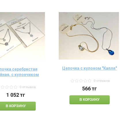
Цепочка с кулоном "Капля"
почка серебристая
йная, с кулончиком
0 отзывов
0 отзывов
566
тг
1 052
тг