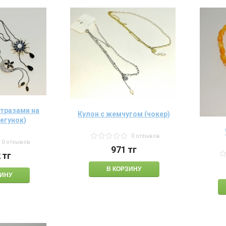
стразами на
Кулон с жемчугом (чокер)
бегунок)
0 отзывов
0 отзывов
971
тг
2
тг