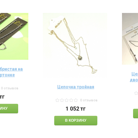
бристая на
Це
артонке
дво
Цепочка тройная
0 отзывов
тг
0 отзывов
1 052
тг