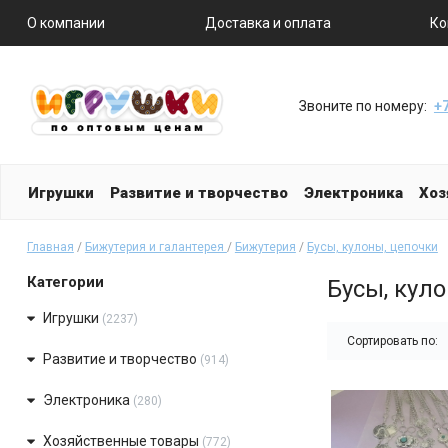
О компании
Доставка и оплата
Ко
Звоните по номеру:
+7
Игрушки
Развитие и творчество
Электроника
Хоз
Главная
/
Бижутерия и галантерея
/
Бижутерия
/
Бусы, кулоны, цепочки
Категории
Бусы, кул
Игрушки
(2237)
Сортировать по:
Развитие и творчество
(914)
Электроника
(280)
Хозяйственные товары
(772)