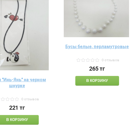
Бусы белые, перламутровые
0 отзывов
265
тг
 "Инь-Янь" на черном
шнурке
0 отзывов
221
тг