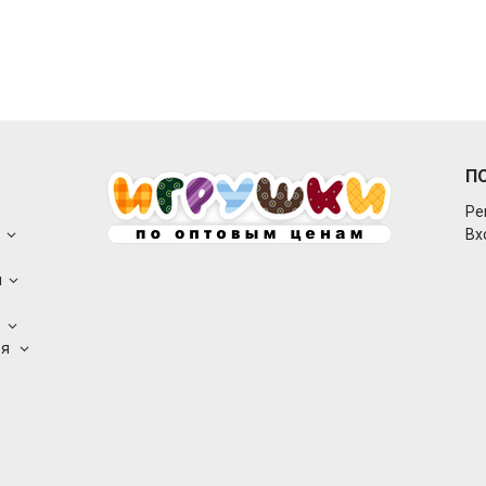
П
Ре
о
Вх
ы
а
ея