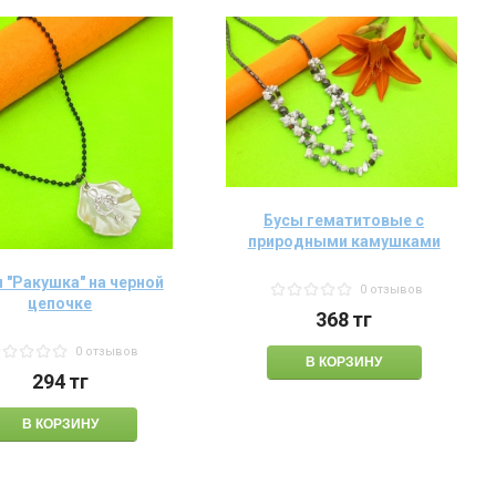
Бусы гематитовые с
природными камушками
 "Ракушка" на черной
0 отзывов
цепочке
368
тг
0 отзывов
294
тг