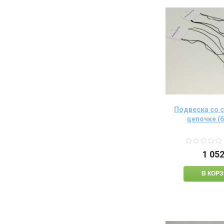
Подвеска со 
цепочке (
1 05