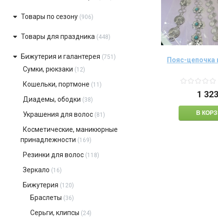
Товары по сезону
(906)
Товары для праздника
(448)
Бижутерия и галантерея
(751)
Пояс-цепочка 
Сумки, рюкзаки
(12)
Кошельки, портмоне
(11)
1 32
Диадемы, ободки
(38)
Украшения для волос
(81)
Косметические, маникюрные
принадлежности
(169)
Резинки для волос
(118)
Зеркало
(16)
Бижутерия
(120)
Браслеты
(36)
Серьги, клипсы
(24)