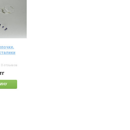
епочке,
сталики
0 отзывов
тг