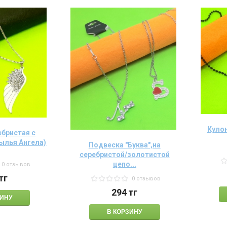
Кулон
ебристая с
ылья Ангела)
Подвеска "Буква",на
серебристой/золотистой
цепо...
0 отзывов
тг
0 отзывов
294
тг