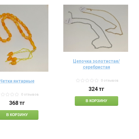
Цепочка золотистая/
серебристая
Четки янтарные
0 отзывов
324
тг
0 отзывов
368
тг