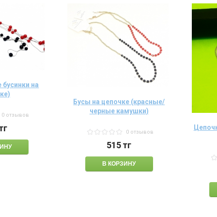
 бусинки на
ке)
Бусы на цепочке (красные/
черные камушки)
0 отзывов
тг
Цепочк
0 отзывов
515
тг