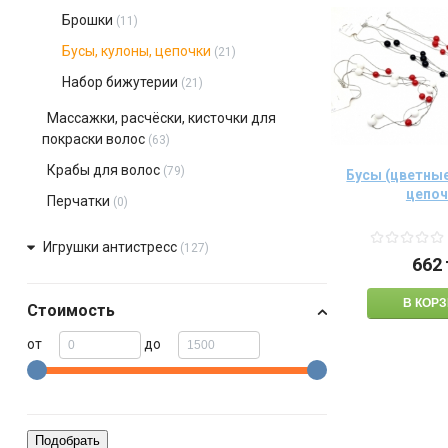
Брошки
(11)
Бусы, кулоны, цепочки
(21)
Набор бижутерии
(21)
Массажки, расчёски, кисточки для
покраски волос
(63)
Крабы для волос
(79)
Бусы (цветные
цепоч
Перчатки
(0)
Игрушки антистресс
(127)
662
Стоимость
от
до