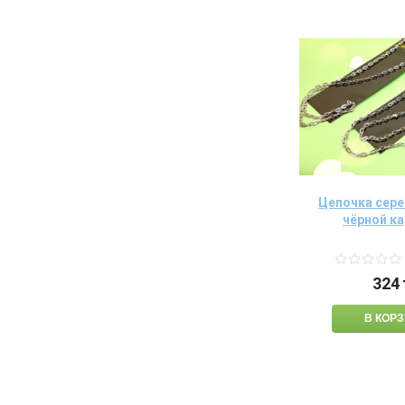
Цепочка сере
чёрной к
324