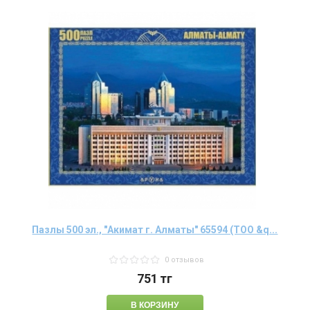
Пазлы 500 эл., "Акимат г. Алматы" 65594 (ТОО &q...
0 отзывов
751
тг