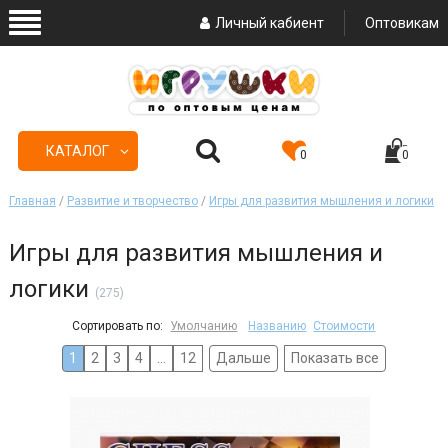
Личный кабиент
Оптовикам
КАТАЛОГ
0
0
Главная
/
Развитие и творчество
/
Игры для развития мышления и логики
Игры для развития мышления и
логики
(275)
Сортировать по:
Умолчанию
Названию
Стоимости
1
2
3
4
...
12
Дальше
Показать все