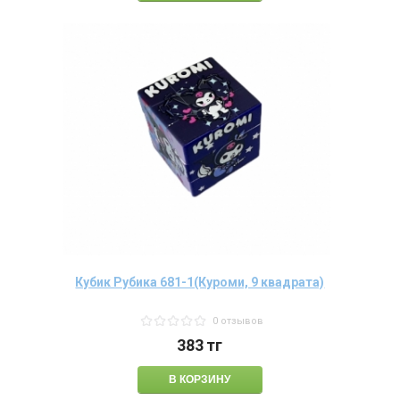
Кубик Рубика 681-1(Куроми, 9 квадрата)
0 отзывов
383
тг