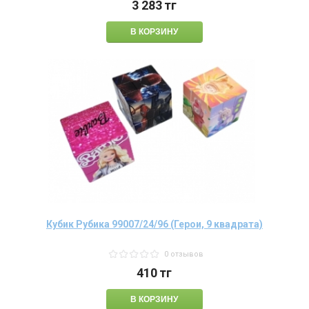
3 283
тг
Кубик Рубика 99007/24/96 (Герои, 9 квадрата)
0 отзывов
410
тг