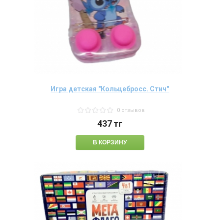
Игра детская "Кольцебросс. Стич"
0 отзывов
437
тг