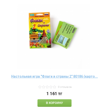
Настольная игра "Флаги и страны 2" 80186 (карто...
0 отзывов
1 161
тг