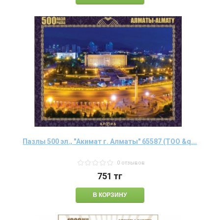
Пазлы 500 эл., "Акимат г. Алматы" 65587 (ТОО &q...
0 отзывов
751
тг