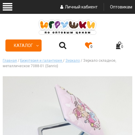
Личный кабиент
Оптовикам
КАТАЛОГ
0
0
Главная
/
Бижутерия и галантерея
/
Зеркало
/ Зеркало складное,
металлическое 7088-01 (Sanrio)