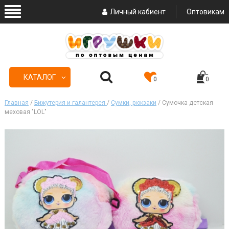
Личный кабиент
Оптовикам
КАТАЛОГ
0
0
Главная
/
Бижутерия и галантерея
/
Сумки, рюкзаки
/ Сумочка детская
меховая "LOL"