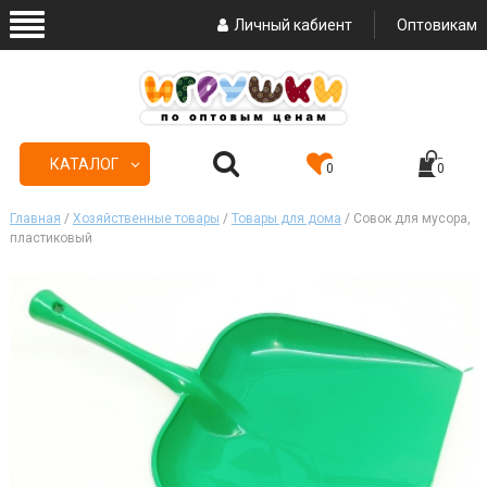
Личный кабиент
Оптовикам
КАТАЛОГ
0
0
Главная
/
Хозяйственные товары
/
Товары для дома
/ Совок для мусора,
пластиковый