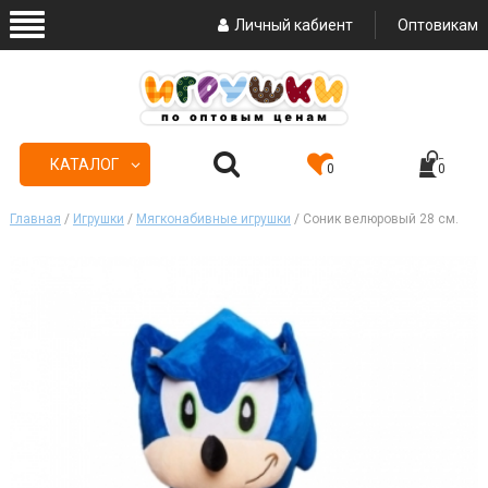
Личный кабиент
Оптовикам
КАТАЛОГ
0
0
Главная
/
Игрушки
/
Мягконабивные игрушки
/ Соник велюровый 28 см.