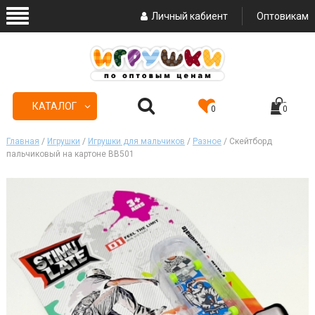
Личный кабиент
Оптовикам
КАТАЛОГ
0
0
Главная
/
Игрушки
/
Игрушки для мальчиков
/
Разное
/ Скейтборд
пальчиковый на картоне ВВ501