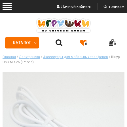
Личный кабиент
Оптовикам
КАТАЛОГ
0
0
Главная
/
Электроника
/
Аксессуары для мобильных телефонов
/ Шнур
USB MR-26 (iPhone)