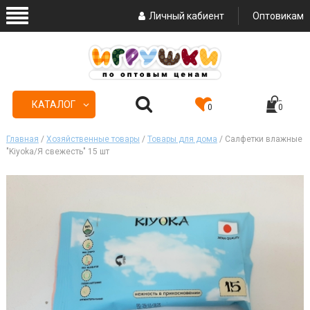
Личный кабиент
Оптовикам
КАТАЛОГ
0
0
Главная
/
Хозяйственные товары
/
Товары для дома
/ Салфетки влажные
"Kiyoka/Я свежесть" 15 шт