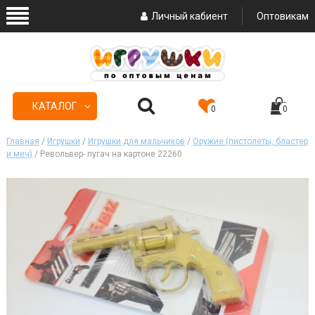
Личный кабиент
Оптовикам
КАТАЛОГ
0
0
Главная
/
Игрушки
/
Игрушки для мальчиков
/
Оружие (пистолеты, бластер
и меч)
/ Револьвер- пугач на картоне 22260