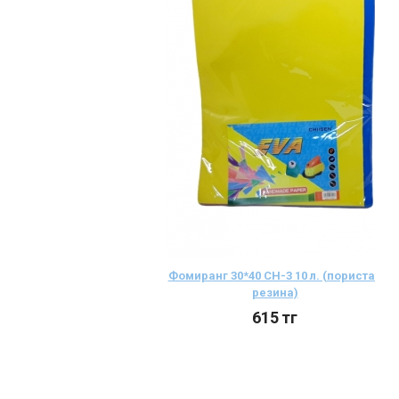
Фомиранг 30*40 СН-3 10 л. (пористая
резина)
615
тг