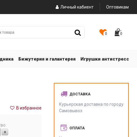
Личный кабиент
Оптовикам
0
0
здника
Бижутерия и галантерея
Игрушки антистресс
ДОСТАВКА
Курьерская доставка по городу
В избранное
Самовывоз
во:
ОПЛАТА
+