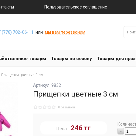
нтакты
Пользовательское соглашение
 (778) 702-06-11
или
мы вам перезвоним
яйственные товары
Товары по сезону
Товары для пра
 Прищепки цветные 3 см.
Артикул: 9832
Прищепки цветные 3 см.
0 отзывов
Количест
246
тг
Цена:
-