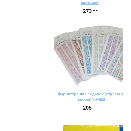
клеточку)
273
тг
Фурнитура для поделок (стразы 3
полосы) XJ-005
205
тг