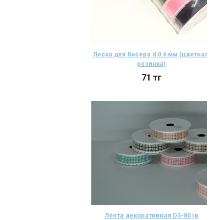
Леска для бисера d 0.6 мм (цветная,
резинка)
71
тг
Лента декоративная D3-80 (в