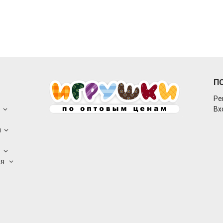
П
Ре
о
Вх
ы
а
ея