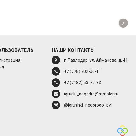
›
ОЛЬЗОВАТЕЛЬ
НАШИ КОНТАКТЫ
гистрация
г. Павлодар, ул. Айманова, д. 41
од
+7 (778) 702-06-11
+7 (7182) 53-79-83
igruski_nagorke@rambler.ru
@igrushki_nedorogo_pvl