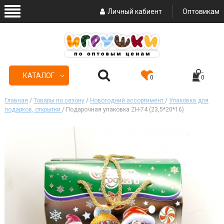
Личный кабиент
Оптовикам
КАТАЛОГ
0
0
Главная
/
Товары по сезону
/
Новогодний ассортимент
/
Упаковка для
подарков, открытки
/ Подарочная упаковка ZH-74 (23,5*20*16)