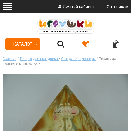
Личный кабиент
Оптовикам
КАТАЛОГ
0
0
Главная
/
Товары для праздника
/
Статуэтки, сувениры
/ Пирамида
водная с мышкой SY-59