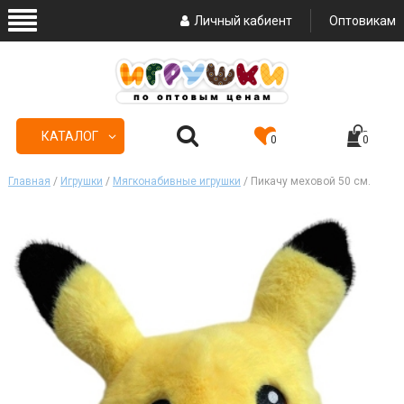
Личный кабиент
Оптовикам
КАТАЛОГ
0
0
Главная
/
Игрушки
/
Мягконабивные игрушки
/ Пикачу меховой 50 см.