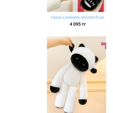
Панда с лапками, круглая 35 см.
4 095
тг