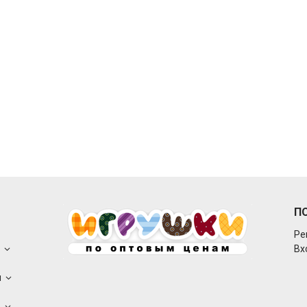
П
Ре
о
Вх
ы
а