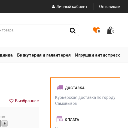
Личный кабиент
Оптовикам
0
0
здника
Бижутерия и галантерея
Игрушки антистресс
ДОСТАВКА
Курьерская доставка по городу
В избранное
Самовывоз
во:
ОПЛАТА
+