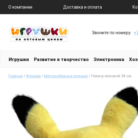
О компании
Доставка и оплата
Ко
Звоните по номеру:
+7
Игрушки
Развитие и творчество
Электроника
Хоз
Главная
/
Игрушки
/
Мягконабивные игрушки
/ Пикачу меховой 38 см.