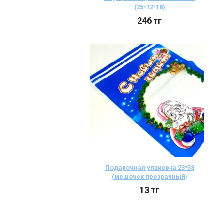
(25*12*18)
246
тг
Подарочная упаковка 23*33
(мешочек прозрачный)
13
тг