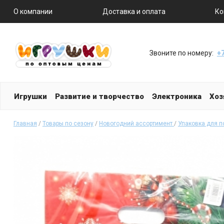
О компании
Доставка и оплата
Ко
Звоните по номеру:
+7
Игрушки
Развитие и творчество
Электроника
Хоз
Главная
/
Товары по сезону
/
Новогодний ассортимент
/
Упаковка для п