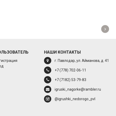
›
ОЛЬЗОВАТЕЛЬ
НАШИ КОНТАКТЫ
гистрация
г. Павлодар, ул. Айманова, д. 41
од
+7 (778) 702-06-11
+7 (7182) 53-79-83
igruski_nagorke@rambler.ru
@igrushki_nedorogo_pvl