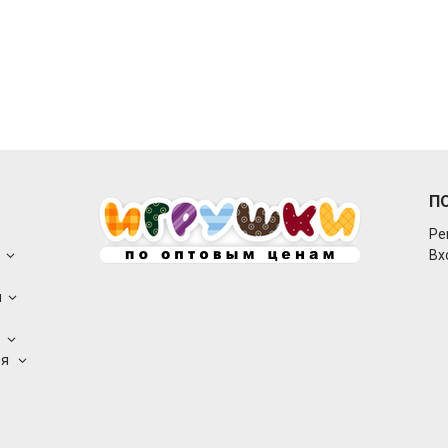
П
Ре
о
Вх
ы
а
ея