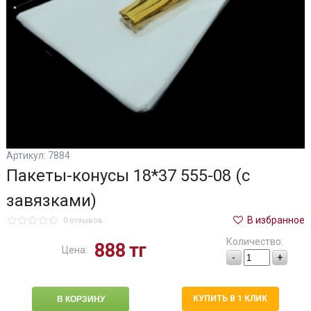
Артикул: 7884
Пакеты-конусы 18*37 555-08 (с
завязками)
В избранное
0 отзывов
Количество:
888
тг
Цена:
-
+
КУПИТЬ В 1 КЛИК