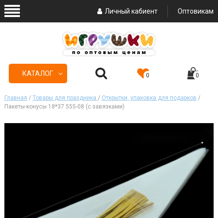
Личный кабиент
Оптовикам
КАТАЛОГ
0
0
Главная
/
Товары для праздника
/
Открытки, упаковка для подарков
/
Пакеты-конусы 18*37 555-08 (с завязками)