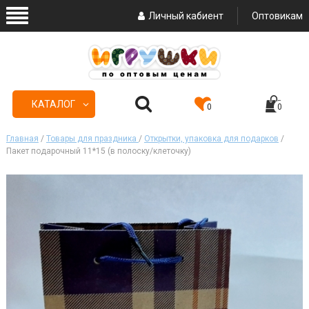
Личный кабиент
Оптовикам
КАТАЛОГ
0
0
Главная
/
Товары для праздника
/
Открытки, упаковка для подарков
/
Пакет подарочный 11*15 (в полоску/клеточку)