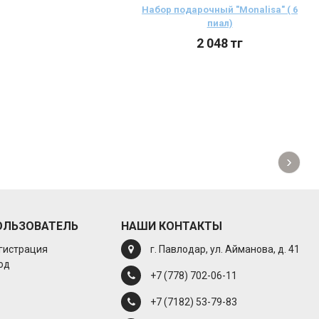
Набор подарочный "Моnalisa" ( 6
пиал)
2 048
тг
›
ОЛЬЗОВАТЕЛЬ
НАШИ КОНТАКТЫ
гистрация
г. Павлодар, ул. Айманова, д. 41
од
+7 (778) 702-06-11
+7 (7182) 53-79-83