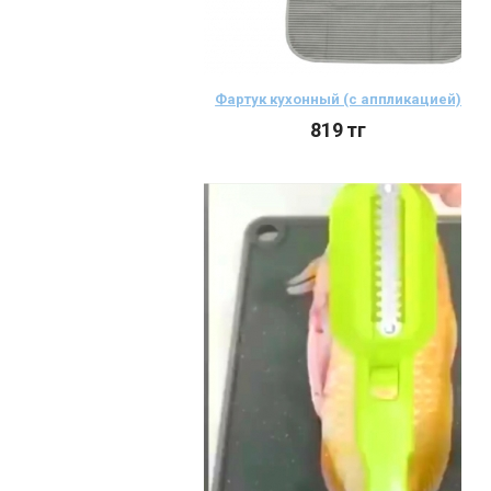
Фартук кухонный (с аппликацией)
819
тг