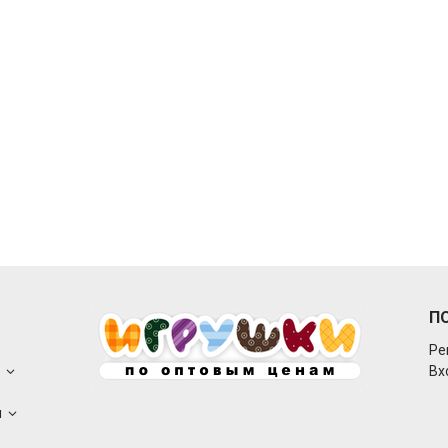
П
Ре
о
Вх
ы