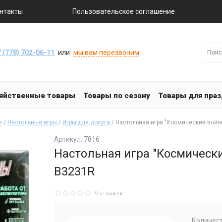
нтакты
Пользовательское соглашение
 (778) 702-06-11
или
мы вам перезвоним
яйственные товары
Товары по сезону
Товары для пра
и
/
Настольные игры
/
Игры для досуга
/ Настольная игра "Космические войн
Артикул: 7816
Настольная игра "Космическ
В3231R
0 отзывов
Количест