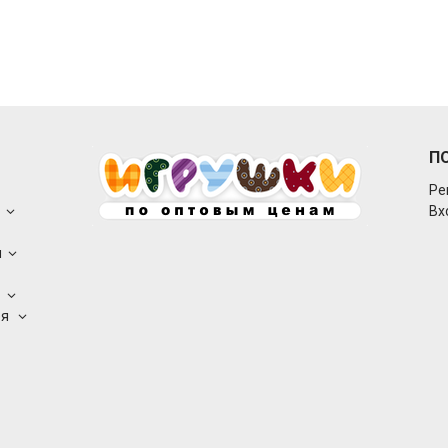
П
Ре
о
Вх
ы
а
ея