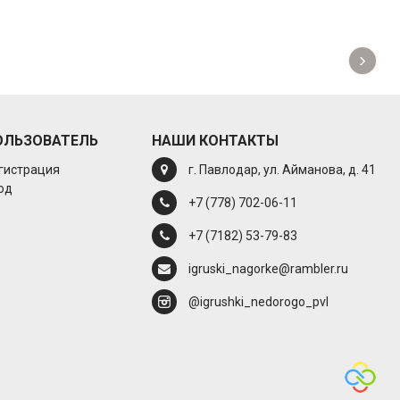
›
ОЛЬЗОВАТЕЛЬ
НАШИ КОНТАКТЫ
гистрация
г. Павлодар, ул. Айманова, д. 41
од
+7 (778) 702-06-11
+7 (7182) 53-79-83
igruski_nagorke@rambler.ru
@igrushki_nedorogo_pvl