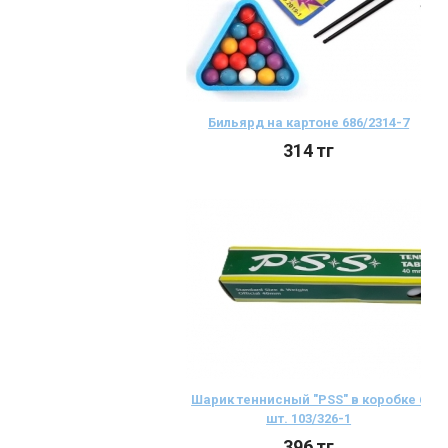
Бильярд на картоне 686/2314-7
314
тг
Шарик теннисный "PSS" в коробке 6
шт. 103/326-1
396
тг