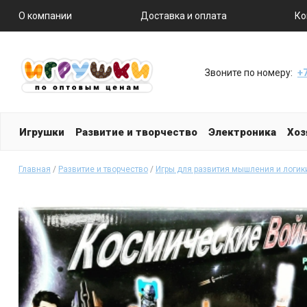
О компании
Доставка и оплата
Ко
Звоните по номеру:
+7
Игрушки
Развитие и творчество
Электроника
Хоз
Главная
/
Развитие и творчество
/
Игры для развития мышления и логик