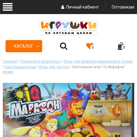
Личный кабиент
Оптовикам
КАТАЛОГ
0
0
Главная
/
Развитие и творчество
/
Игры для развития мышления и логики
/
Настольные игры
/
Игры для досуга
/ Настольная игра "IQ Марафон"
03302