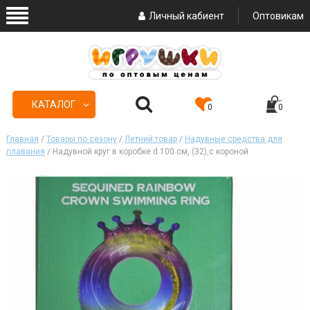
Личный кабиент
Оптовикам
КАТАЛОГ
0
0
Главная
/
Товары по сезону
/
Летний товар
/
Надувные средства для
плавания
/ Надувной круг в коробке d 100 см, (32),с короной