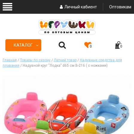
Личный кабиент
Оптовикам
КАТАЛОГ
0
0
Главная
/
Товары по сезону
/
Летний товар
/
Надувные средства для
плавания
/ Надувной круг "Лодка" d65 см.В-216 ( с ножками)