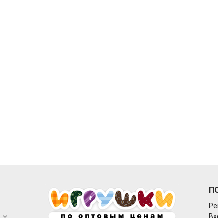
П
Ре
о
Вх