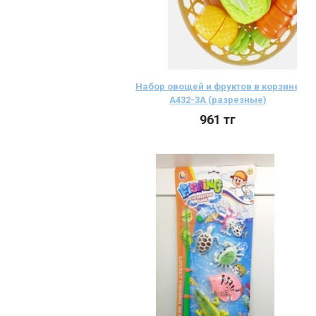
Набор овощей и фруктов в корзине
А432-3А (разрезные)
961
тг