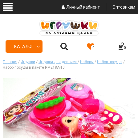
Личный кабиент
Оптовикам
КАТАЛОГ
0
0
Главная
/
Игрушки
/
Игрушки для девочек
/
Наборы
/
Набор посуды
/
Набор посуды в пакете RM218A-10