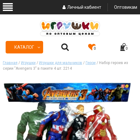
Личный кабиент
Оптовикам
КАТАЛОГ
0
0
Главная
/
Игрушки
/
Игрушки для мальчиков
/
Герои
/ Набор героев из
серии "Avengers 3" в пакете 4 шт. 2214