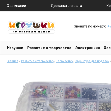
О компании
Доставка и оплата
Ко
Звоните по номеру:
+7
Игрушки
Развитие и творчество
Электроника
Хоз
Главная
/
Развитие и творчество
/
Творчество
/
Фурнитура для поделок
/