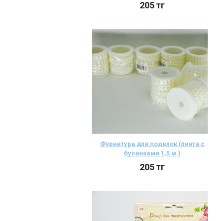
205
тг
Фурнитура для поделок (лента с
бусинками 1,5 м.)
205
тг