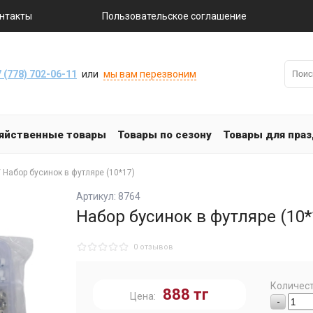
нтакты
Пользовательское соглашение
 (778) 702-06-11
или
мы вам перезвоним
яйственные товары
Товары по сезону
Товары для пра
 Набор бусинок в футляре (10*17)
Артикул: 8764
Набор бусинок в футляре (10*
0 отзывов
Количест
888
тг
Цена:
-