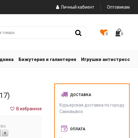
Личный кабиент
Оптовикам
0
0
здника
Бижутерия и галантерея
Игрушки антистресс
17)
ДОСТАВКА
Курьерская доставка по городу
В избранное
Самовывоз
во:
ОПЛАТА
+