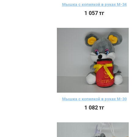
Мышка с копилкой в руках М-34
1 057
тг
Мышка с копилкой в руках М-30
1 082
тг