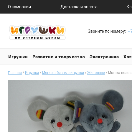
О компании
Доставка и оплата
Ко
Звоните по номеру:
+7
Игрушки
Развитие и творчество
Электроника
Хоз
Главная
/
Игрушки
/
Мягконабивные игрушки
/
Животные
/ Мышка полос