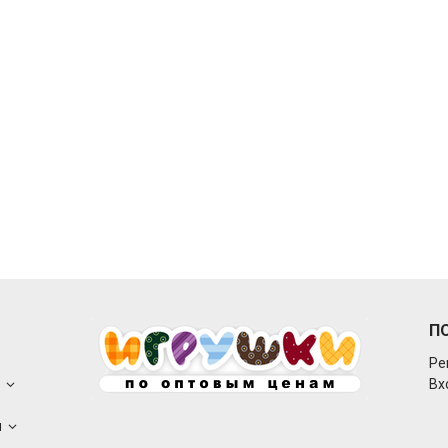
П
Ре
о
Вх
ы