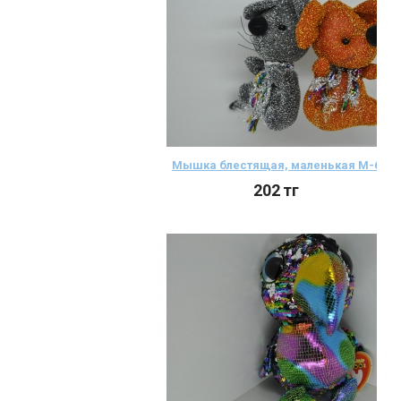
Мышка блестящая, маленькая М-6
202
тг