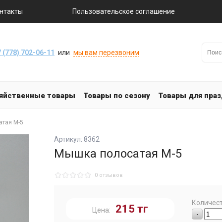
нтакты
Пользовательское соглашение
 (778) 702-06-11
или
мы вам перезвоним
яйственные товары
Товары по сезону
Товары для пра
атая М-5
Артикул: 8362
Мышка полосатая М-5
0 отзывов
Количест
215
тг
Цена:
-