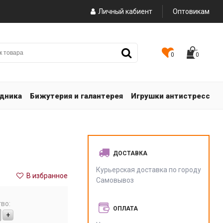
Личный кабиент
Оптовикам
0
0
здника
Бижутерия и галантерея
Игрушки антистресс
ДОСТАВКА
Курьерская доставка по городу
В избранное
Самовывоз
во:
ОПЛАТА
+