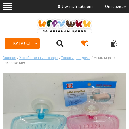
Личный кабиент
Оптовикам
КАТАЛОГ
0
0
Главная
/
Хозяйственные товары
/
Товары для дома
/ Мыльница на
присоске 609