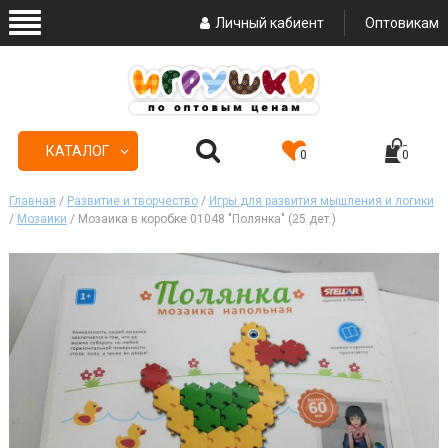
Личный кабиент
Оптовикам
КАТАЛОГ
0
0
Главная
/
Развитие и творчество
/
Игры для развития мышления и логики
/
Мозаики
/ Мозаика в коробке 01048 "Полянка" (25 дет.)