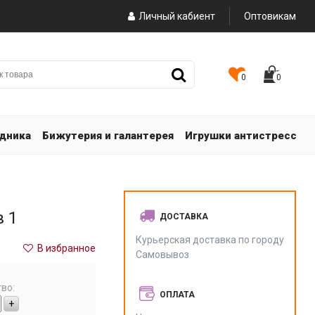
Личный кабиент
Оптовикам
0
0
здника
Бижутерия и галантерея
Игрушки антистресс
 1
ДОСТАВКА
Курьерская доставка по городу
В избранное
Самовывоз
во:
ОПЛАТА
+