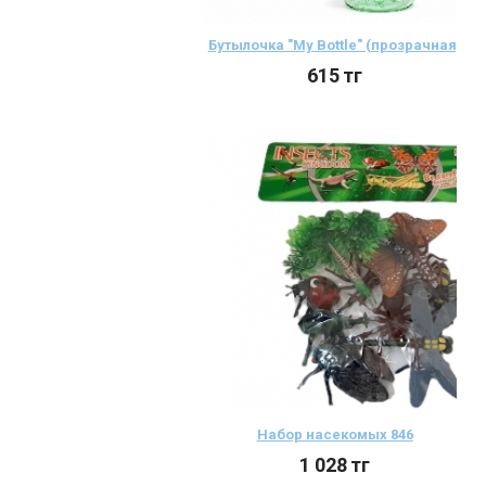
Бутылочка "My Bottle" (прозрачная)
615
тг
Набор насекомых 846
1 028
тг