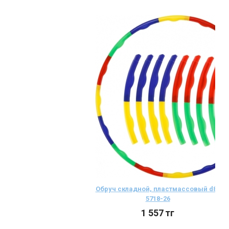
Обруч складной, пластмассовый d85
5718-26
1 557
тг