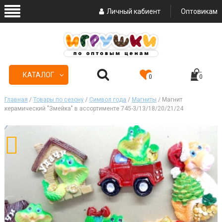
Личный кабиент
Оптовикам
КАТАЛОГ
0
0
Главная
/
Товары по сезону
/
Символ года
/
Магниты
/ Магнит
керамический "Змейка" в ассортименте 745-3/13/18/20/21/24
