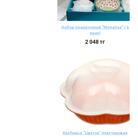
Набор подарочный "Моnalisa" ( 6
пиал)
2 048
тг
Хлебница "Цветок" пластиковая