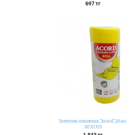
697
тг
Тряпочки отрывные "Acord" 20 шт.
33*27 415
1 843
тг