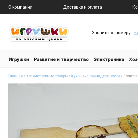
О компании
Доставка и оплата
Ко
Звоните по номеру:
+7
Игрушки
Развитие и творчество
Электроника
Хоз
Главная
/
Хозяйственные товары
/
Кухонные принадлежности
/ Лопатка