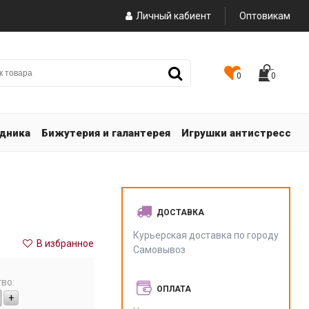
Личный кабиент
Оптовикам
0
0
здника
Бижутерия и галантерея
Игрушки антистресс
ДОСТАВКА
Курьерская доставка по городу
В избранное
Самовывоз
во:
ОПЛАТА
+