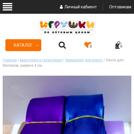
Личный кабиент
Оптовикам
КАТАЛОГ
0
0
Главная
/
Бижутерия и галантерея
/
Украшения для волос
/ Лента для
бантиков, ширина 4 см.