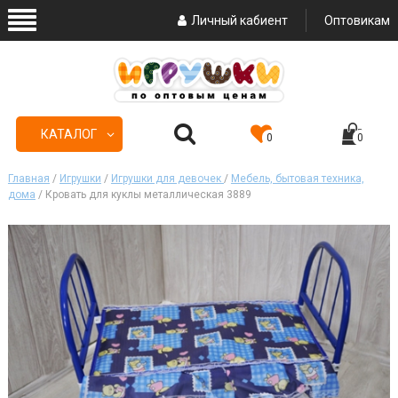
Личный кабиент
Оптовикам
КАТАЛОГ
0
0
Главная
/
Игрушки
/
Игрушки для девочек
/
Мебель, бытовая техника,
дома
/ Кровать для куклы металлическая 3889