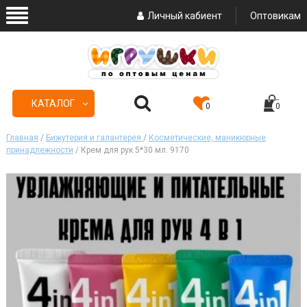
Личный кабиент
Оптовикам
КАТАЛОГ
0
0
Главная
/
Бижутерия и галантерея
/
Косметические, маникюрные
принадлежности
/ Крем для рук 5*30 мл. 9170