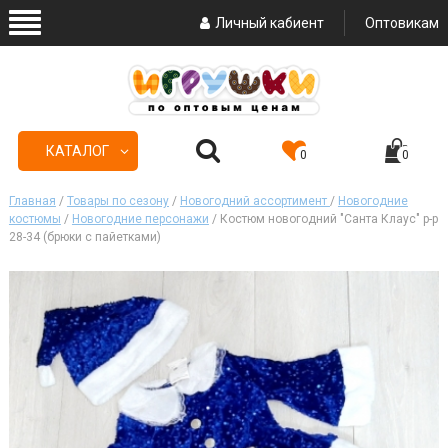
Личный кабиент
Оптовикам
КАТАЛОГ
0
0
Главная
/
Товары по сезону
/
Новогодний ассортимент
/
Новогодние
костюмы
/
Новогодние персонажи
/ Костюм новогодний "Санта Клаус" р-р
28-34 (брюки с пайетками)