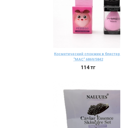
Косметический спонжик в блистере
"MAC" 6869/5842
114
тг