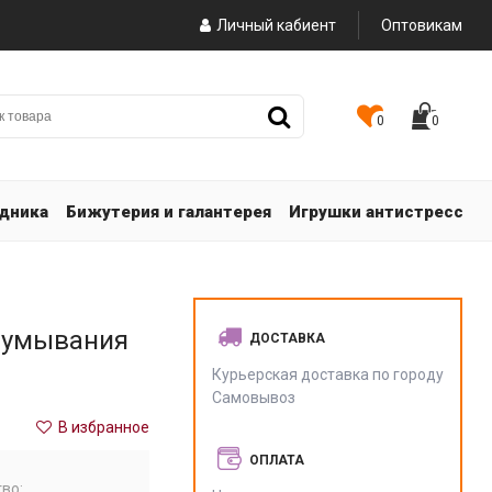
Личный кабиент
Оптовикам
0
0
здника
Бижутерия и галантерея
Игрушки антистресс
 умывания
ДОСТАВКА
Курьерская доставка по городу
Самовывоз
В избранное
ОПЛАТА
во: