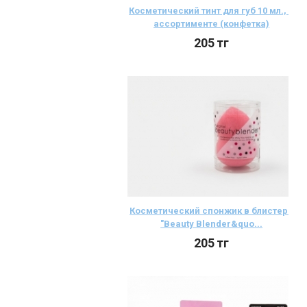
Косметический тинт для губ 10 мл., в
ассортименте (конфетка)
205
тг
Косметический спонжик в блистере
"Beauty Blender&quo...
205
тг