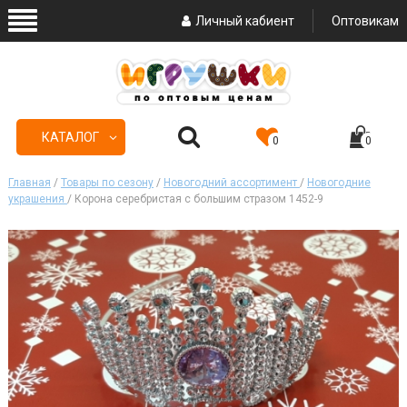
Личный кабиент
Оптовикам
КАТАЛОГ
0
0
Главная
/
Товары по сезону
/
Новогодний ассортимент
/
Новогодние
украшения
/ Корона серебристая с большим стразом 1452-9