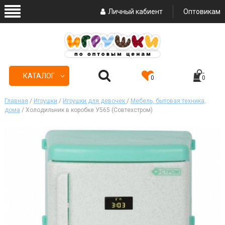
Личный кабиент
Оптовикам
КАТАЛОГ
0
0
Главная
/
Игрушки
/
Игрушки для девочек
/
Мебель, бытовая техника,
дома
/ Холодильник в коробке У565 (Совтехстром)