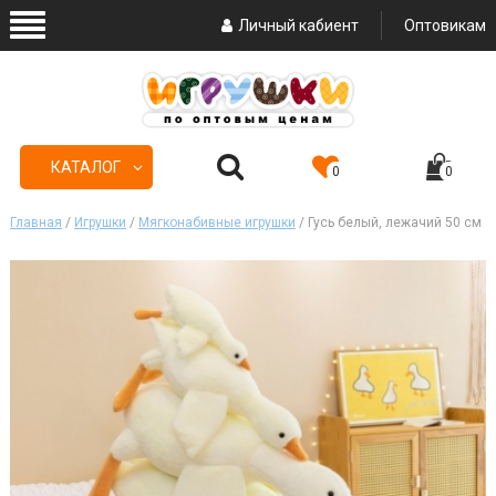
Личный кабиент
Оптовикам
КАТАЛОГ
0
0
Главная
/
Игрушки
/
Мягконабивные игрушки
/ Гусь белый, лежачий 50 см