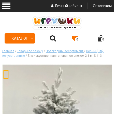
Личный кабиент
Оптовикам
КАТАЛОГ
0
0
Главная
/
Товары по сезону
/
Новогодний ассортимент
/
Сосны (Ель)
искусственные
/ Ель искусственная гелевая со снегом 2,1 м. S-113
